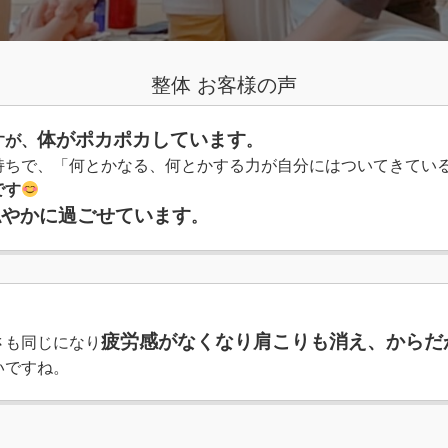
整体 お客様の声
体がポカポカしています
すが、
。
持ちで、「何とかなる、何とかする力が自分にはついてきてい
です
穏やかに過ごせています
。
疲労感がなくなり肩こりも
消え
、からだ
さも同じになり
いですね。