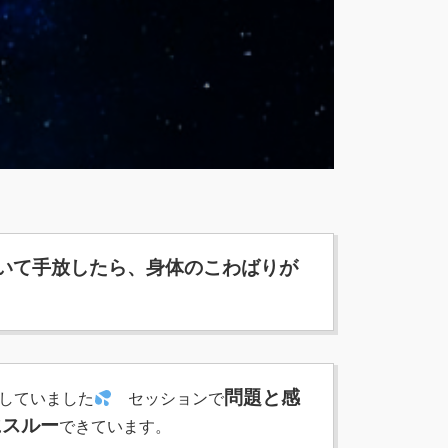
いて手放したら、身体のこわばりが
問題と感
していました
セッションで
にスルー
できています。