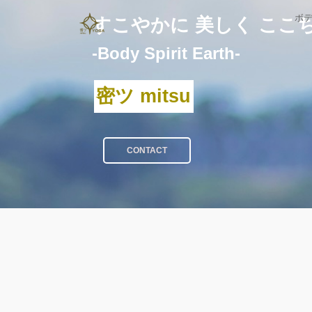
ボ
すこやかに 美しく ここ
-Body Spirit Earth-
密ツ mitsu
CONTACT